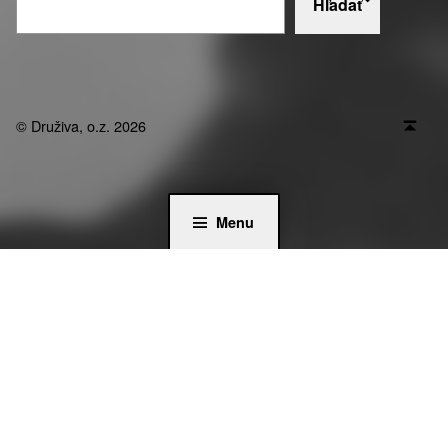
Hľadať
Socialnepolnohospodarstvo.sk na Facebooku
Socialnepolnohospodarstvo.sk na Youtube
Socialnepolnohospodarstvo.sk na Instag
Späť nahor ↑
© Druživa, o.z. 2026
Menu