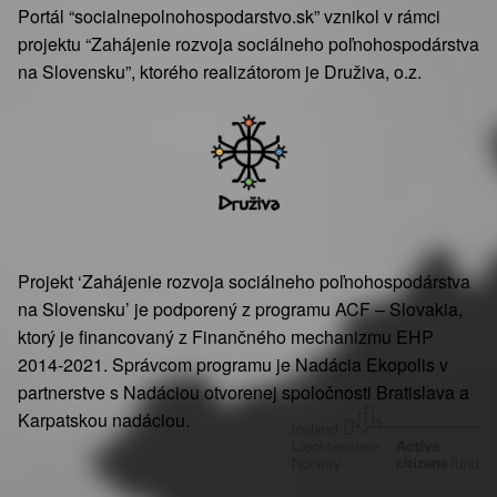
Portál “socialnepolnohospodarstvo.sk” vznikol v rámci
projektu “Zahájenie rozvoja sociálneho poľnohospodárstva
na Slovensku”, ktorého realizátorom je Druživa, o.z.
Projekt ‘Zahájenie rozvoja sociálneho poľnohospodárstva
na Slovensku’ je podporený z programu ACF – Slovakia,
ktorý je financovaný z Finančného mechanizmu EHP
2014-2021. Správcom programu je Nadácia Ekopolis v
partnerstve s Nadáciou otvorenej spoločnosti Bratislava a
Karpatskou nadáciou.