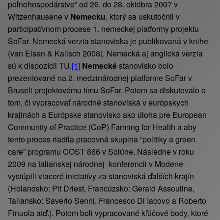
poľnohospodárstve” od 26. do 28. októbra 2007 v
Witzenhausene v
Nemecku
, ktorý sa uskutočnil v
participatívnom procese 1. nemeckej platformy projektu
SoFar. Nemecká verzia stanoviska je publikovaná v knihe
(van Elsen & Kalisch 2008). Nemecká aj anglická verzia
sú k dispozícii TU.
[1]
Nemecké
stanovisko bolo
prezentované na 2. medzinárodnej platforme SoFar v
Bruseli projektovému tímu SoFar. Potom sa diskutovalo o
tom, či vypracovať národné stanoviská v európskych
krajinách a Európske stanovisko ako úloha pre European
Community of Practice (CoP) Farming for Health a aby
tento proces riadila pracovná skupina “politiky a green
care” programu COST 866 v Solúne. Následne v roku
2009 na talianskej národnej konferencii v Modene
vystúpili viaceré iniciatívy za stanoviská ďalších krajín
(Holandsko: Pit Driest, Francúzsko: Gerald Assouline,
Taliansko: Saverio Senni, Francesco Di Iacovo a Roberto
Finuola atď.). Potom boli vypracované kľúčové body, ktoré