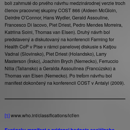
boli zahrnuté do prvého návrhu medzinárodnej verzie troch
členov pracovnej skupiny COST 866 (Aideen McGloin,
Deirdre O’Connor, Hans Wydler, Gerald Assouline,
Francesco Di Iacovo, Piet Driest, Pedro Mendes Morreira,
Katriina Soini, Thomas van Elsen). Druhý návrh bol
predstavený a diskutovaný na konferencii Farming for
Health CoP v Pise v rámci panelovej diskusie s Katjou
Vadnal (Slovinsko), Piet Driest (Holandsko), Larry
Masterson (Írsko), Joachim Brych (Nemecko), Ferruccio
Nilia (Taliansko) a Geralda Assoulinea (Francúzsko) a
Thomas van Elsen (Nemecko). Po treťom návrhu bol
manifest dokončený na konferencii COST v Antalyi (2009).
[1]
www.who.int/classifications/icf/en
Európsky manifest o pridanej hodnote sociálneho