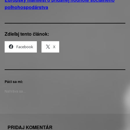
poľnohospodárstva
Zdieľaj tento článok:
Facebook
X
Páči sa mi:
Nahráva sa...
Preskočiť späť na hlavnú navigáciu
green care
social farming
PRIDAJ KOMENTÁR