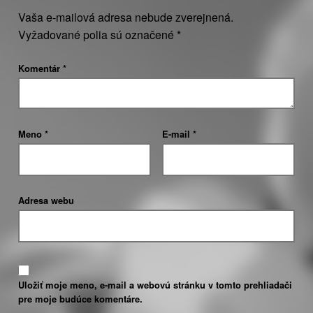
sociálne poľnohospodárstvo
Vaša e-mailová adresa nebude zverejnená.
Vyžadované polia sú označené
*
Komentár
*
Meno
*
E-mail
*
Adresa webu
Uložiť moje meno, e-mail a webovú stránku v tomto prehliadači
pre moje budúce komentáre.