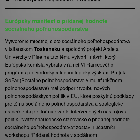
2
0
M
3
i
Európsky manifest o pridanej hodnote
.
l
sociálneho poľnohospodárstva
s
o
e
s
Vytvorenie miestnej siete sociálneho poľnohospodárstva
p
l
v talianskom
Toskánsku
a spoločný projekt Arsie a
t
a
Univerzity v Pise na túto tému vytvorili návrh, ktorý
e
v
Európska komisia vybrala v rámci VI Rámcového
m
K
programu pre vedecký a technologický výskum. Projekt
b
o
SoFar (Sociálne poľnohospodárstvo v multifunkčnom
r
v
poľnohospodárstve) mal podporiť tvorbu nových
a
á
poľnohospodárskych politík v EU, ktoré poskytnú podklady
2
č
pre tému sociálneho poľnohospodárstva a strategické
0
usmernenia pre formulovanie intervenčných nástrojov a
2
politík. “Witzenhausenské stanovisko o pridanej hodnote
0
sociálneho poľnohospodárstva” zostavili účastníci
workshopu “Pridaná hodnota v sociálnom