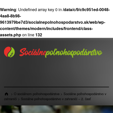
Warning
: Undefined array key 0 in
/data/c/9/c9c951ed-0048-
4aa8-8b98-
9613979be7d3/socialnepolnohospodarstvo.sk/web/wp-
content/themes/modern/includes/frontend/class-
assets.php
on line
132
Preskočiť na hlavnú navigáciu
Preskočiť na hlavný obsah
Preskočiť na pätičku
Socialnepolnohospodarstvo.sk na Fa
Socialnepolnohospodarstvo.sk na
Socialnepolnohospodarstvo.s
>
O sociálnom poľnohospodárstve
>
Sociálne poľnohospodárstvo v
zahraničí
>
Sociálne poľnohospodárstvo v zahraničí – 2. časť