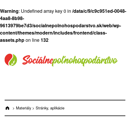
Warning
: Undefined array key 0 in
/data/c/9/c9c951ed-0048-
4aa8-8b98-
9613979be7d3/socialnepolnohospodarstvo.sk/web/wp-
content/themes/modern/includes/frontend/class-
assets.php
on line
132
Preskočiť na hlavnú navigáciu
Preskočiť na hlavný obsah
Preskočiť na pätičku
Socialnepolnohospodarstvo.sk na Fa
Socialnepolnohospodarstvo.sk na
Socialnepolnohospodarstvo.s
>
Materiály
>
Stránky, aplikácie