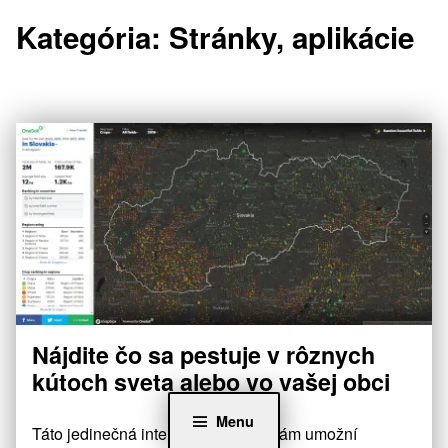
Kategória:
Stránky, aplikácie
Nájdite čo sa pestuje v rôznych
0
druziva
17. marca 2021
kútoch sveta alebo vo vašej obci
Menu
Táto jedinečná interaktívna mapa vám umožní