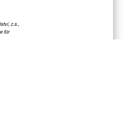
tví, z.s.,
e für
ces
álnym
árstva
ospodárstve