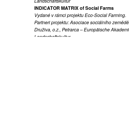
Landschaftskultur
INDICATOR MATRIX of Social Farms
Vydané v rámci projektu Eco-Social Farming
.
Partneri projektu: Asociace sociálního zeměděls
Druživa, o.z., Petrarca – Europäische Akademi
Landschaftskultur
CASE STUDIES – Social Farming Experien
Vydavateľ: Druživa, o.z.
PRÍPADOVÉ ŠTÚDIE – Skúsenosti so soci
poľnohospodárstvom
Vydavateľ: Druživa, o.z.
Condition Paper on Social Farming
Vydavateľ: Druživa, o.z.
Situačná analýza sociálneho poľnohospod
Vydavateľ: Druživa, o.z.
Príručka pre sociálnych poľnohospodárov
Vydavateľ: Druživa, o.z.
Poskytovanie sociálnych služieb v poľnoh