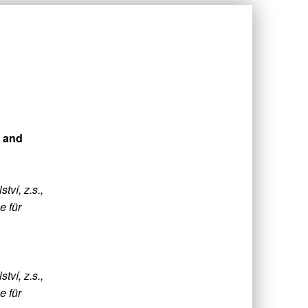
 and
tví, z.s.,
e für
tví, z.s.,
e für