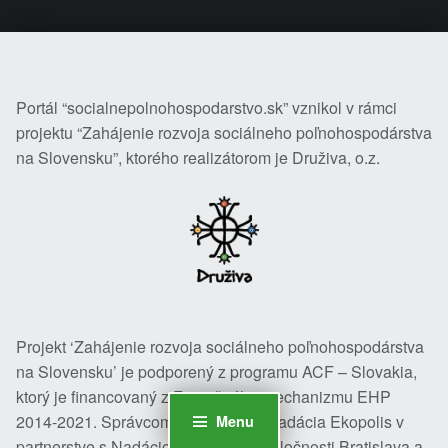
Portál “socialnepolnohospodarstvo.sk” vznikol v rámci
projektu “Zahájenie rozvoja sociálneho poľnohospodárstva
na Slovensku”, ktorého realizátorom je Druživa, o.z.
Projekt ‘Zahájenie rozvoja sociálneho poľnohospodárstva
na Slovensku’ je podporený z programu ACF – Slovakia,
ktorý je financovaný z Finančného mechanizmu EHP
2014-2021. Správcom programu je Nadácia Ekopolis v
Menu
partnerstve s Nadáciou otvorenej spoločnosti Bratislava a